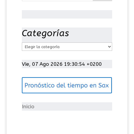
Categorías
C
a
t
Vie, 07 Ago 2026 19:30:54 +0200
e
g
o
r
í
Inicio
a
s