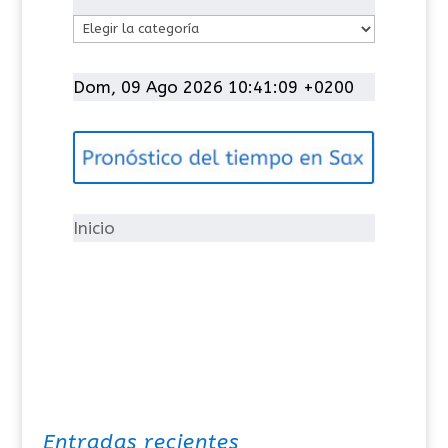
C
a
t
Dom, 09 Ago 2026 10:41:10 +0200
e
g
o
r
í
Inicio
a
s
Entradas recientes