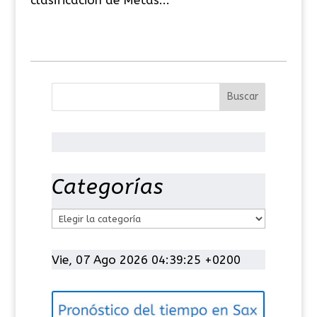
Categorías
C
a
t
Vie, 07 Ago 2026 04:39:26 +0200
e
g
o