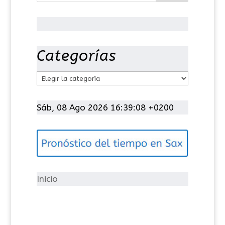
Categorías
C
a
t
Sáb, 08 Ago 2026 16:39:08 +0200
e
g
o
r
í
Inicio
a
s