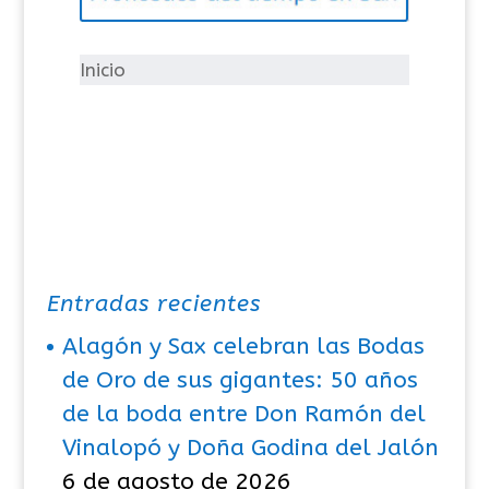
o
r
í
Inicio
a
s
Entradas recientes
Alagón y Sax celebran las Bodas
de Oro de sus gigantes: 50 años
de la boda entre Don Ramón del
Vinalopó y Doña Godina del Jalón
6 de agosto de 2026