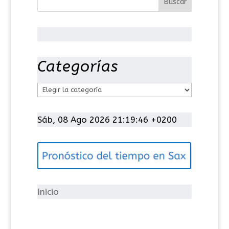
Categorías
C
a
t
Sáb, 08 Ago 2026 21:19:46 +0200
e
g
o
r
í
Inicio
a
s