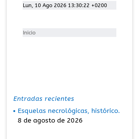
t
Lun, 10 Ago 2026 13:30:22 +0200
e
g
o
Inicio
r
í
a
s
Entradas recientes
Esquelas necrológicas, histórico.
8 de agosto de 2026