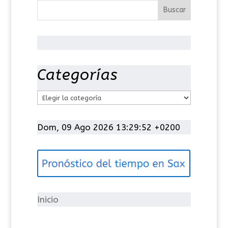
Categorías
C
a
t
Dom, 09 Ago 2026 13:29:52 +0200
e
g
o
r
í
Inicio
a
s