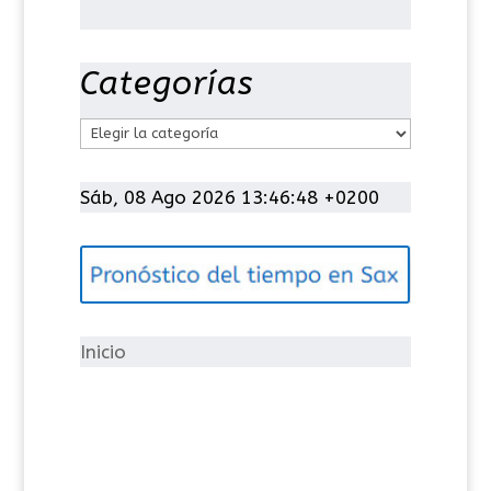
Categorías
C
a
t
Sáb, 08 Ago 2026 13:46:49 +0200
e
g
o
r
í
Inicio
a
s