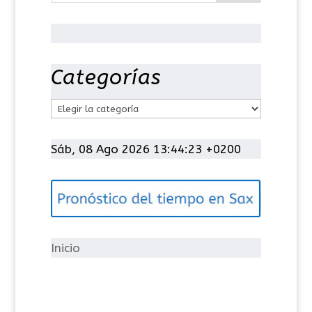
Categorías
C
a
t
Sáb, 08 Ago 2026 13:44:23 +0200
e
g
o
r
í
Inicio
a
s