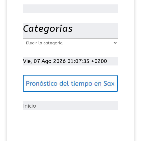
Categorías
C
a
t
Vie, 07 Ago 2026 01:07:35 +0200
e
g
o
r
í
Inicio
a
s