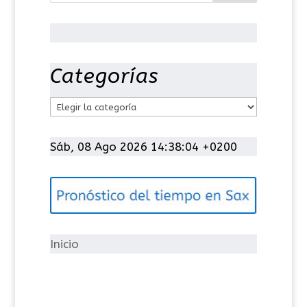
Categorías
C
a
t
Sáb, 08 Ago 2026 14:38:04 +0200
e
g
o
r
í
Inicio
a
s