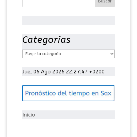
Categorías
C
a
t
Jue, 06 Ago 2026 22:27:48 +0200
e
g
o
r
í
Inicio
a
s