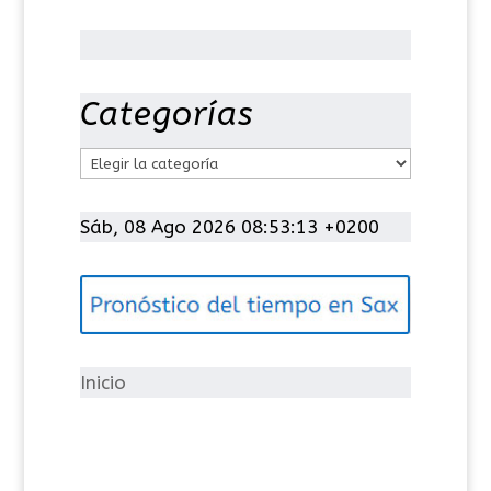
Categorías
C
a
t
Sáb, 08 Ago 2026 08:53:13 +0200
e
g
o
r
í
Inicio
a
s