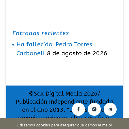
Entradas recientes
Ha fallecido, Pedro Torres
Carbonell
8 de agosto de 2026
©Sax Digital Media 2026/
Publicación Independiente fundada
en el año 2013. "La pasión por
comunicar exige muchos sacrificios,
pero también da muchas
Utilizamos cookies para asegurar que damos la mejor