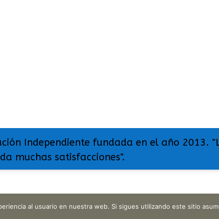
ación Independiente fundada en el año 2013. "
 da muchas satisfacciones".
eriencia al usuario en nuestra web. Si sigues utilizando este sitio as