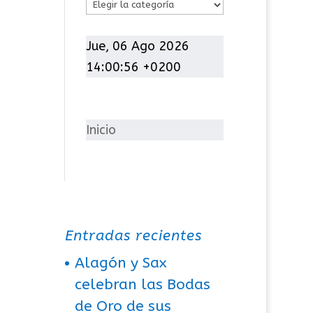
C
a
t
Jue, 06 Ago 2026
e
14:00:56 +0200
g
o
r
Inicio
í
a
s
Entradas recientes
Alagón y Sax
celebran las Bodas
de Oro de sus