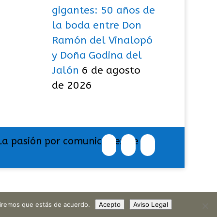
gigantes: 50 años de
la boda entre Don
Ramón del Vinalopó
y Doña Godina del
Jalón
6 de agosto
de 2026
La pasión por comunicar exige
umiremos que estás de acuerdo.
Acepto
Aviso Legal