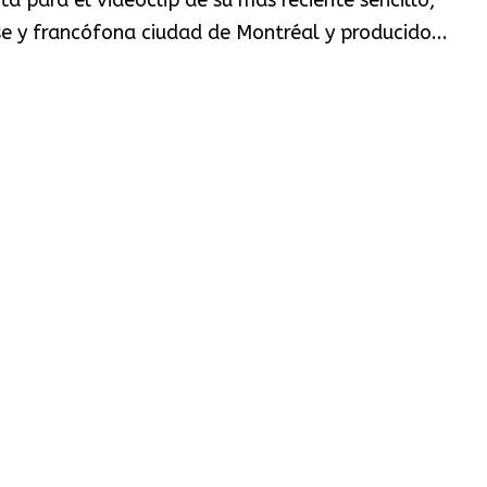
ta para el videoclip de su más reciente sencillo,
e y francófona ciudad de Montréal y producido...