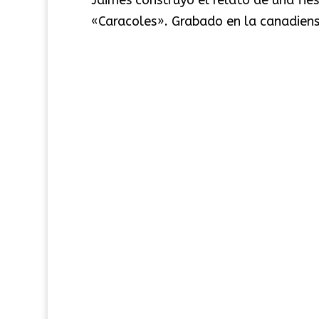
Jaimes construyó el relato de una fies
«Caracoles». Grabado en la canadiens