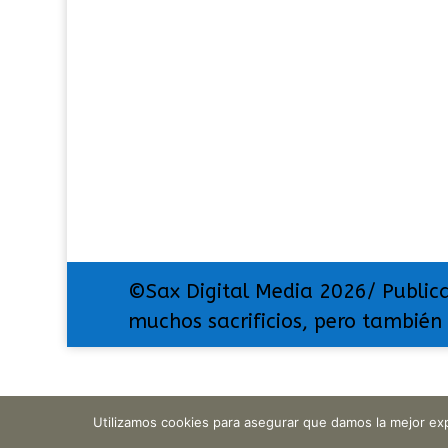
©Sax Digital Media 2026/ Public
muchos sacrificios, pero también
Utilizamos cookies para asegurar que damos la mejor exp
Translate »