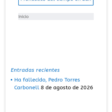
o
r
í
Inicio
a
s
Entradas recientes
Ha fallecido, Pedro Torres
Carbonell
8 de agosto de 2026