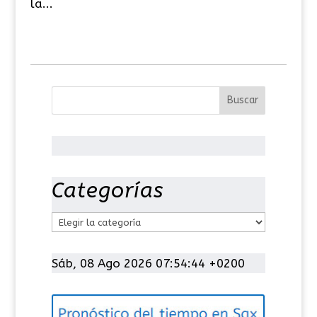
la...
Categorías
C
a
t
Sáb, 08 Ago 2026 07:54:44 +0200
e
g