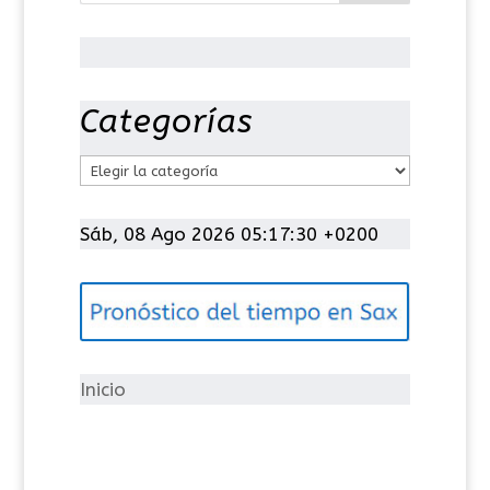
Categorías
C
a
t
Sáb, 08 Ago 2026 05:17:30 +0200
e
g
o
r
í
Inicio
a
s