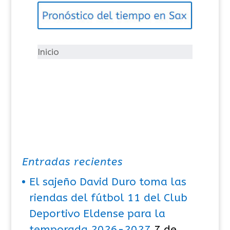
g
o
r
í
Inicio
a
s
Entradas recientes
El sajeño David Duro toma las
riendas del fútbol 11 del Club
Deportivo Eldense para la
temporada 2026-2027
7 de