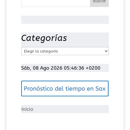
Categorías
C
a
t
Sáb, 08 Ago 2026 05:46:37 +0200
e
g
o
r
í
Inicio
a
s