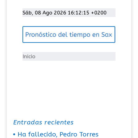
a
t
Sáb, 08 Ago 2026 16:12:15 +0200
e
g
o
r
í
Inicio
a
s
Entradas recientes
Ha fallecido, Pedro Torres