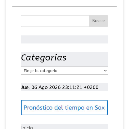
Categorías
C
a
t
Jue, 06 Ago 2026 23:11:21 +0200
e
g
o
r
í
Inicio