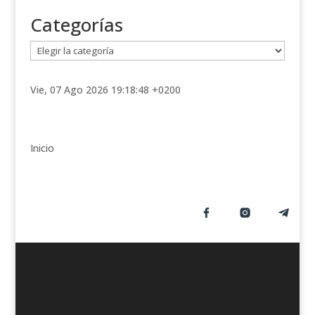
Categorías
C
a
t
Vie, 07 Ago 2026 19:18:48 +0200
e
g
o
r
Inicio
í
a
s