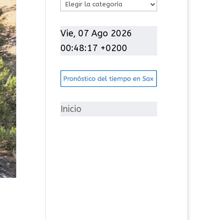
C
a
t
Vie, 07 Ago 2026
e
00:48:19 +0200
g
o
r
í
Inicio
a
s