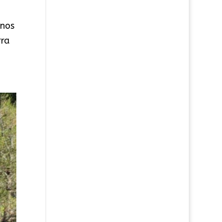
anos
rra