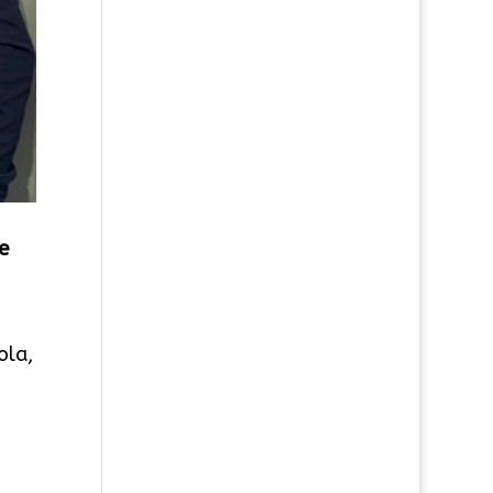
e
ola,