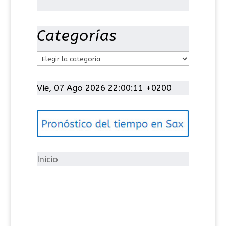
Categorías
C
a
t
Vie, 07 Ago 2026 22:00:11 +0200
e
g
o
r
í
Inicio
a
s