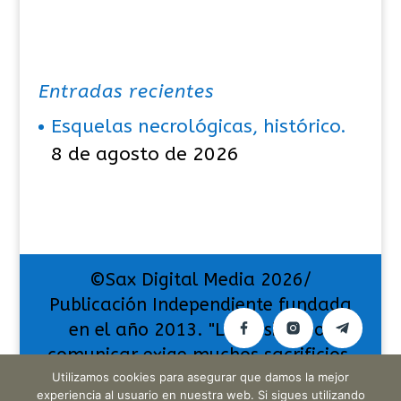
Entradas recientes
Esquelas necrológicas, histórico.
8 de agosto de 2026
©Sax Digital Media 2026/
Publicación Independiente fundada
en el año 2013. "La pasión por
comunicar exige muchos sacrificios,
pero también da muchas
Utilizamos cookies para asegurar que damos la mejor
experiencia al usuario en nuestra web. Si sigues utilizando