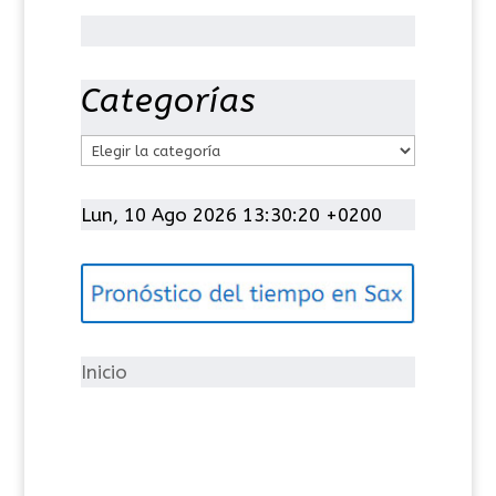
Categorías
C
a
t
Lun, 10 Ago 2026 13:30:20 +0200
e
g
o
r
í
Inicio
a
s