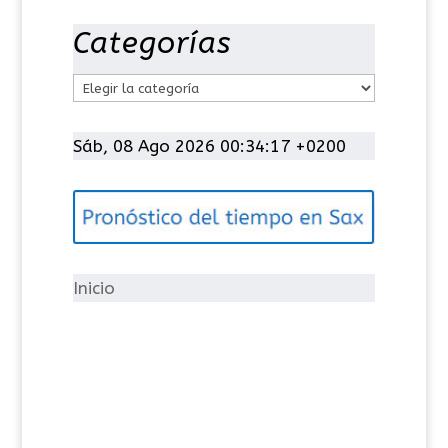
Categorías
C
a
t
Sáb, 08 Ago 2026 00:34:18 +0200
e
g
o
r
í
Inicio
a
s