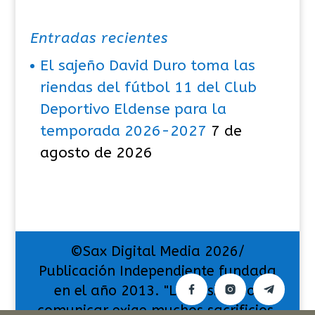
Entradas recientes
El sajeño David Duro toma las
riendas del fútbol 11 del Club
Deportivo Eldense para la
temporada 2026-2027
7 de
agosto de 2026
©Sax Digital Media 2026/
Publicación Independiente fundada
en el año 2013. "La pasión por
comunicar exige muchos sacrificios,