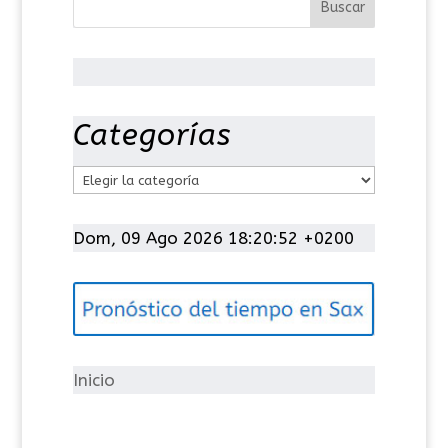
Categorías
C
a
t
Dom, 09 Ago 2026 18:20:52 +0200
e
g
o
r
í
Inicio
a
s