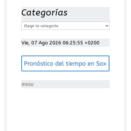
Categorías
C
a
t
Vie, 07 Ago 2026 06:25:55 +0200
e
g
o
r
í
Inicio
a
s