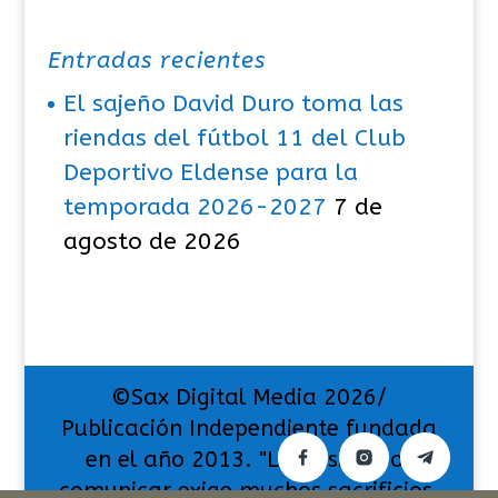
Entradas recientes
El sajeño David Duro toma las
riendas del fútbol 11 del Club
Deportivo Eldense para la
temporada 2026-2027
7 de
agosto de 2026
©Sax Digital Media 2026/
Publicación Independiente fundada
en el año 2013. "La pasión por
comunicar exige muchos sacrificios,