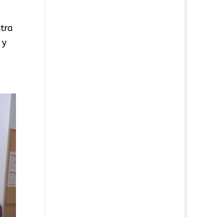
tra
 y