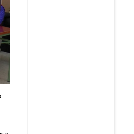
s
as a