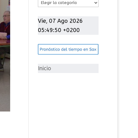
C
a
t
Vie, 07 Ago 2026
e
05:49:51 +0200
g
o
r
í
Inicio
a
s