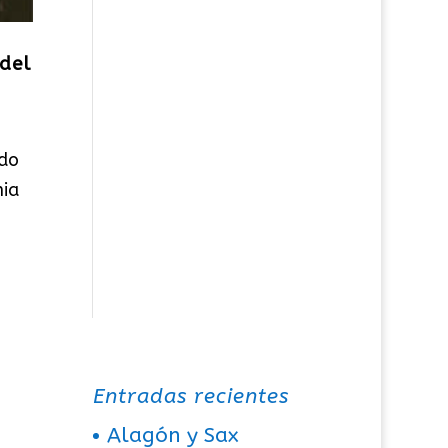
del
odo
mia
Entradas recientes
Alagón y Sax