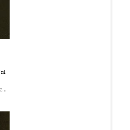
ial
...