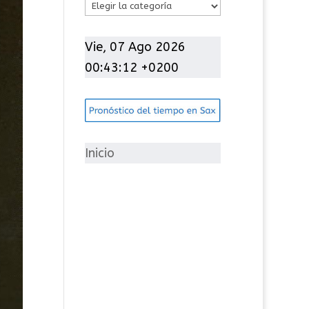
C
a
t
Vie, 07 Ago 2026
e
00:43:13 +0200
g
o
r
í
Inicio
a
s