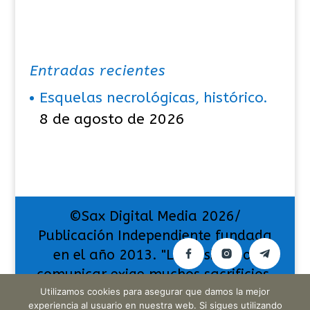
Entradas recientes
Esquelas necrológicas, histórico.
8 de agosto de 2026
©Sax Digital Media 2026/
Publicación Independiente fundada
en el año 2013. "La pasión por
comunicar exige muchos sacrificios,
pero también da muchas
Utilizamos cookies para asegurar que damos la mejor
experiencia al usuario en nuestra web. Si sigues utilizando