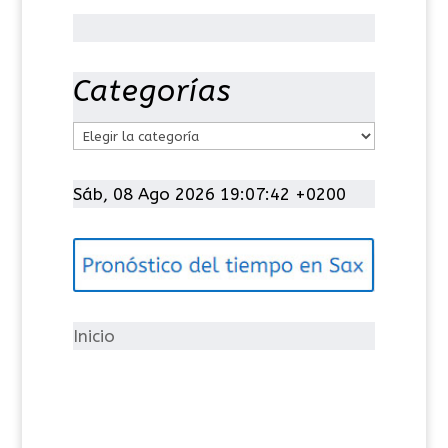
Categorías
C
a
t
Sáb, 08 Ago 2026 19:07:42 +0200
e
g
o
r
í
Inicio
a
s