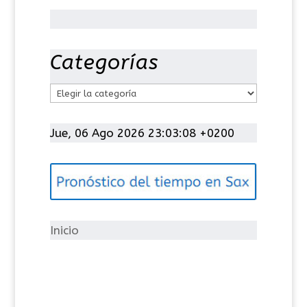
Categorías
C
a
t
Jue, 06 Ago 2026 23:03:09 +0200
e
g
o
r
í
Inicio
a
s