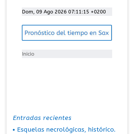
a
t
Dom, 09 Ago 2026 07:11:15 +0200
e
g
o
r
í
Inicio
a
s
Entradas recientes
Esquelas necrológicas, histórico.