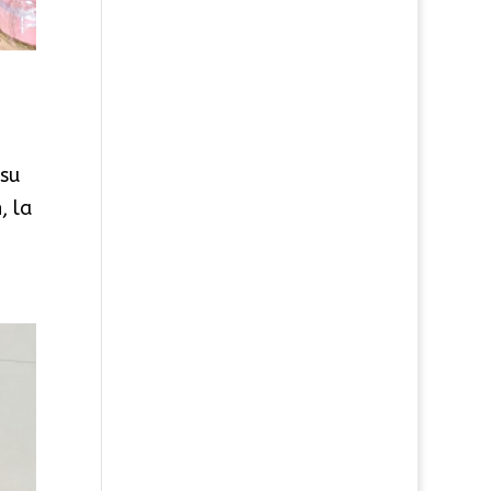
 su
, la