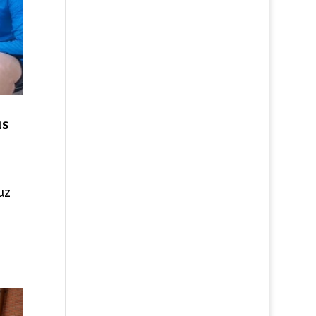
as
uz