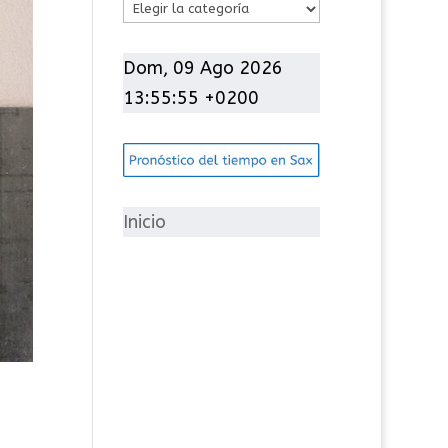
C
a
t
Dom, 09 Ago 2026
e
13:55:57 +0200
g
o
r
í
Inicio
a
s