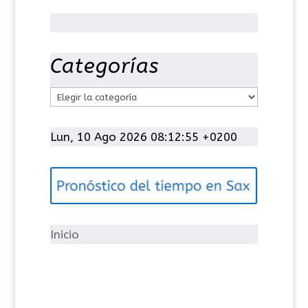
Categorías
C
a
t
Lun, 10 Ago 2026 08:12:56 +0200
e
g
o
r
í
Inicio
a
s