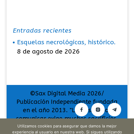
Entradas recientes
Esquelas necrológicas, histórico.
8 de agosto de 2026
©Sax Digital Media 2026/
Publicación Independiente fundada
en el año 2013. "La pasión por
comunicar exige muchos sacrificios,
pero también da muchas
Utilizamos cookies para asegurar que damos la mejor
experiencia al usuario en nuestra web. Si sigues utilizando