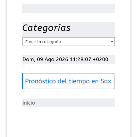
Categorías
C
a
t
Dom, 09 Ago 2026 11:28:07 +0200
e
g
o
r
í
Inicio
a
s