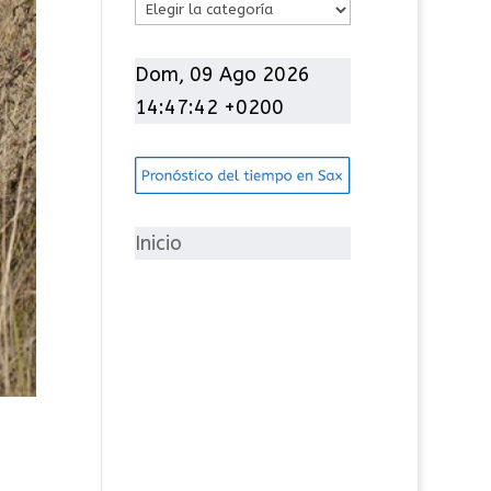
C
a
t
Dom, 09 Ago 2026
e
14:47:43 +0200
g
o
r
í
Inicio
a
s