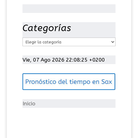
Categorías
C
a
t
Vie, 07 Ago 2026 22:08:26 +0200
e
g
o
r
í
Inicio
a
s