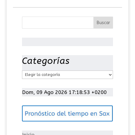
Categorías
C
a
t
Dom, 09 Ago 2026 17:18:53 +0200
e
g
o
r
í
Inicio