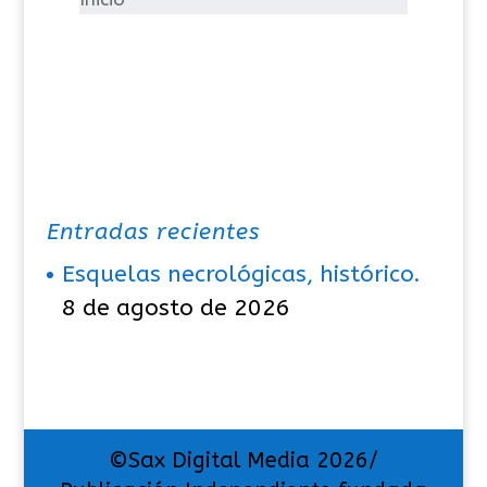
a
s
Entradas recientes
Esquelas necrológicas, histórico.
8 de agosto de 2026
©Sax Digital Media 2026/