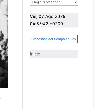
C
a
t
Vie, 07 Ago 2026
e
04:35:43 +0200
g
o
r
í
Inicio
a
s
e