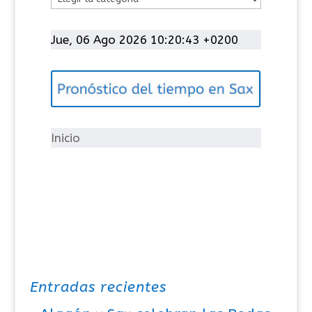
a
t
Jue, 06 Ago 2026 10:20:43 +0200
e
g
o
r
í
Inicio
a
s
Entradas recientes