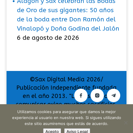
Alagón y Sax celebran las Bodas
de Oro de sus gigantes: 50 años
de la boda entre Don Ramón del
Vinalopó y Doña Godina del Jalón
6 de agosto de 2026
©Sax Digital Media 2026/
Publicación Independiente fundada
en el año 2013. "La pasión por
comunicar exige muchos sacrificios,
pero también da muchas
Utilizamos cookies para asegurar que damos la mejor
experiencia al usuario en nuestra web. Si sigues utilizando
satisfacciones".
este sitio asumiremos que estás de acuerdo.
Acepto
Aviso Legal