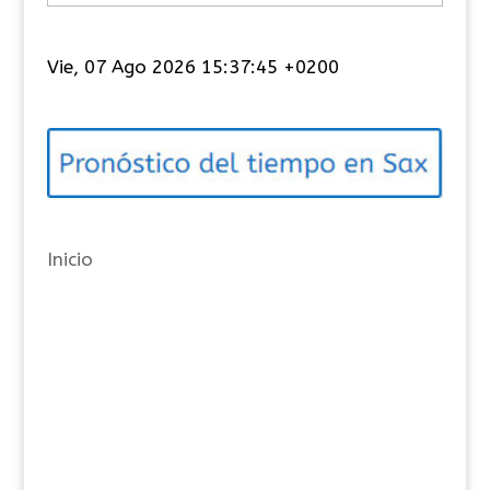
a
t
Vie, 07 Ago 2026 15:37:45 +0200
e
g
o
r
í
a
Inicio
s