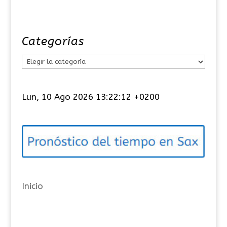
Categorías
C
a
t
Lun, 10 Ago 2026 13:22:12 +0200
e
g
o
r
í
a
Inicio
s