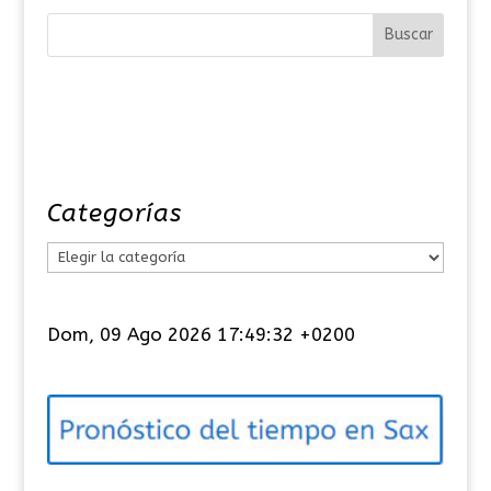
Categorías
C
a
t
Dom, 09 Ago 2026 17:49:32 +0200
e
g
o
r
í