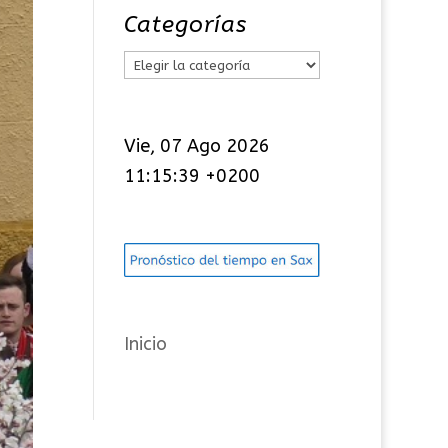
Categorías
C
a
t
Vie, 07 Ago 2026
e
11:15:40 +0200
g
o
r
í
a
s
Inicio