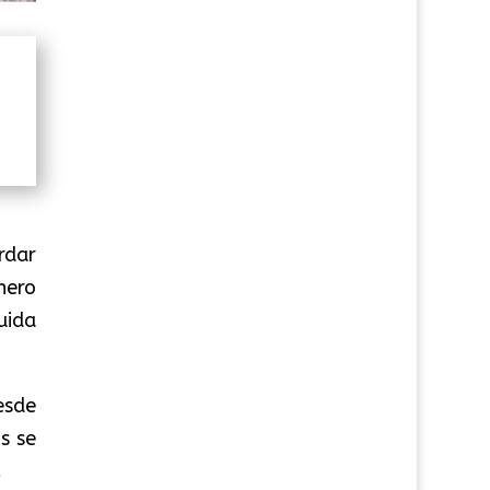
rdar
nero
uida
esde
s se
.