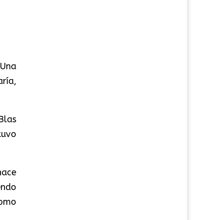
 Una
ría,
Blas
tuvo
hace
endo
como