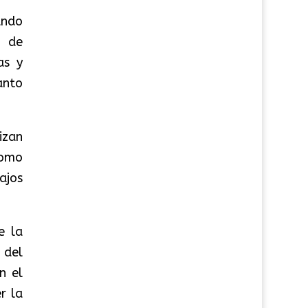
ando
s de
as y
anto
izan
como
ajos
e la
 del
n el
r la