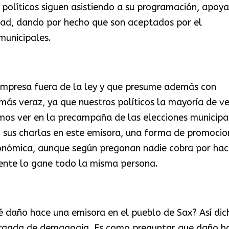
s políticos siguen asistiendo a su programación, apoy
icad, dando por hecho que son aceptados por el
municipales.
mpresa fuera de la ley y que presume además con
ás veraz, ya que nuestros políticos la mayoría de v
imos ver en la precampaña de las elecciones municipa
 sus charlas en este emisora, una forma de promocio
onómica, aunque según pregonan nadie cobra por hac
mente lo gane todo la misma persona.
é daño hace una emisora en el pueblo de Sax? Así dic
argada de demagogia. Es como preguntar que daño h