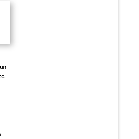
 un
ta
s