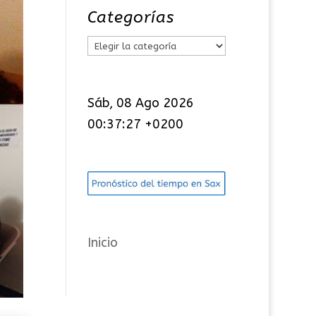
Categorías
C
a
t
Sáb, 08 Ago 2026
e
00:37:28 +0200
g
o
r
í
a
s
Inicio