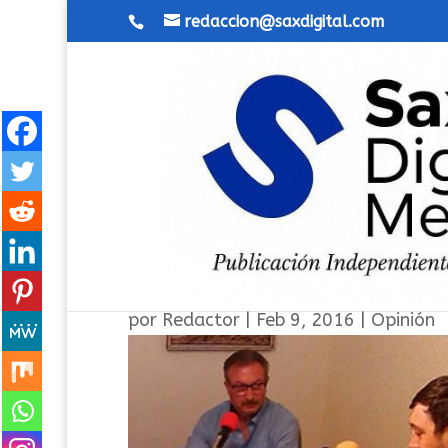
redaccion@saxdigital.com
La radio de Sax que apoyan
por
Redactor
|
Feb 9, 2016
|
Opinión