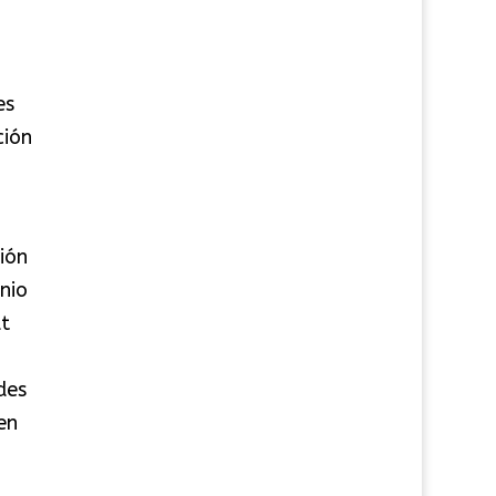
es
ción
ión
nio
at
des
en