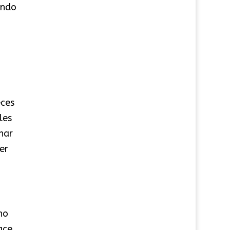
ando
eces
les
nar
er
ho
ace