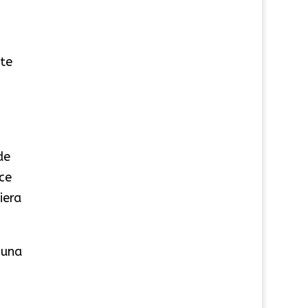
te
de
ce
iera
 una