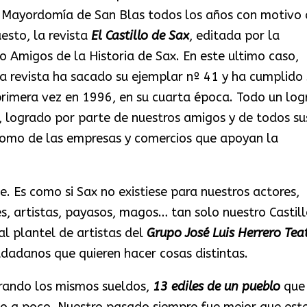
a Mayordomía de San Blas todos los años con motivo 
esto, la revista
El Castillo de Sax
, editada por la
o Amigos de la Historia de Sax. En este ultimo caso,
a revista ha sacado su ejemplar nº 41 y ha cumplido 
primera vez en 1996, en su cuarta época. Todo un log
a, logrado por parte de nuestros amigos y de todos su
 como de las empresas y comercios que apoyan la
e. Es como si Sax no existiese para nuestros actores,
res, artistas, payasos, magos… tan solo nuestro Castill
al plantel de artistas del
Grupo José Luis Herrero Tea
udadanos que quieren hacer cosas distintas.
brando los mismos sueldos,
13 ediles de un pueblo
que
o a poco. Nuestro pasado siempre fue mejor que est