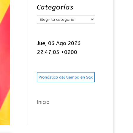
Categorías
C
a
t
Jue, 06 Ago 2026
e
22:47:06 +0200
g
o
r
í
a
s
Inicio