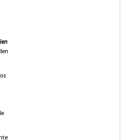
ien
den
los
de
nte