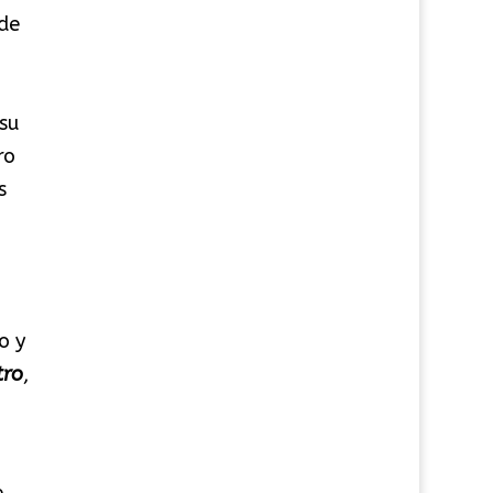
de
su
ro
s
o y
tro
,
e