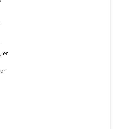
s
, en
por
o