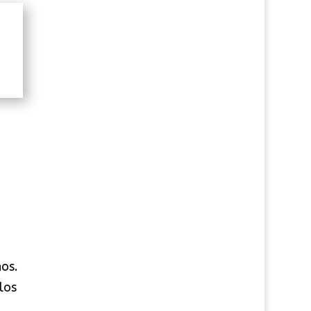
ños.
los