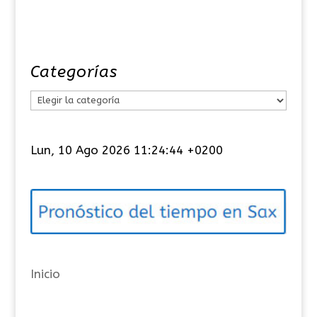
Categorías
C
a
t
Lun, 10 Ago 2026 11:24:45 +0200
e
g
o
r
í
a
Inicio
s