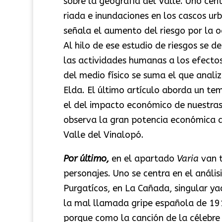
sobre la geografía del Valle. Uno ce
riada e inundaciones en los cascos u
señala el aumento del riesgo por la 
Al hilo de ese estudio de riesgos se de
las actividades humanas a los efectos 
del medio físico se suma el que anali
Elda. El último artículo aborda un te
el del impacto económico de nuestras f
observa la gran potencia económica q
Valle del Vinalopó.
Por último,
en el apartado
Varia
van t
personajes. Uno se centra en el análi
Purgatícos, en La Cañada, singular ya
la mal llamada gripe española de 191
porque como la canción de la célebre z