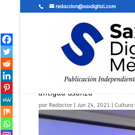
redaccion@saxdigital.com
Emotiva presentación de la
antigua usanza
por
Redactor
|
Jun 24, 2021
|
Cultura