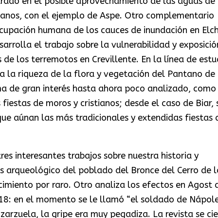
ntrado en el posible aprovechamiento de las aguas de
rbanos, con el ejemplo de Aspe. Otro complementario
ocupación humana de los cauces de inundación en Elch
sarrolla el trabajo sobre la vulnerabilidad y exposició
de los terremotos en Crevillente. En la línea de estu
za la riqueza de la flora y vegetación del Pantano de
ma de gran interés hasta ahora poco analizado, como
iestas de moros y cristianos; desde el caso de Biar, 
ue aúnan las más tradicionales y extendidas fiestas 
res interesantes trabajos sobre nuestra historia y
sis arqueológico del poblado del Bronce del Cerro de l
cimiento por raro. Otro analiza los efectos en Agost 
8: en el momento se le llamó “el soldado de Nápole
arzuela, la gripe era muy pegadiza. La revista se cie