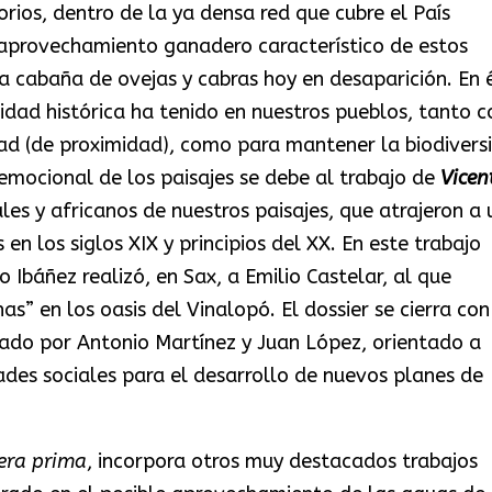
orios, dentro de la ya densa red que cubre el País
n aprovechamiento ganadero característico de estos
na cabaña de ovejas y cabras hoy en desaparición. En é
idad histórica ha tenido en nuestros pueblos, tanto 
ad (de proximidad), como para mantener la biodivers
emocional de los paisajes se debe al trabajo de
Vicen
ales y africanos de nuestros paisajes, que atrajeron a 
en los siglos XIX y principios del XX. En este trabajo
 Ibáñez realizó, en Sax, a Emilio Castelar, al que
s” en los oasis del Vinalopó. El dossier se cierra con
rado por Antonio Martínez y Juan López, orientado a
dades sociales para el desarrollo de nuevos planes de
era prima
, incorpora otros muy destacados trabajos