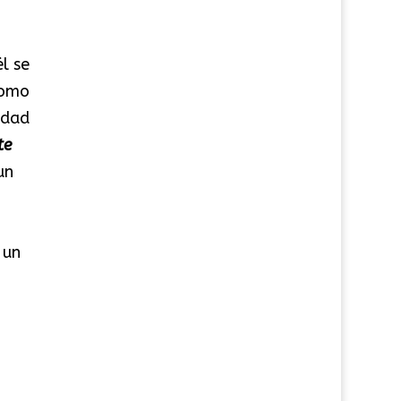
l se
como
idad
te
un
 un