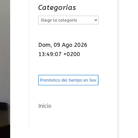
Categorías
C
a
t
Dom, 09 Ago 2026
e
13:49:08 +0200
g
o
r
í
a
s
Inicio