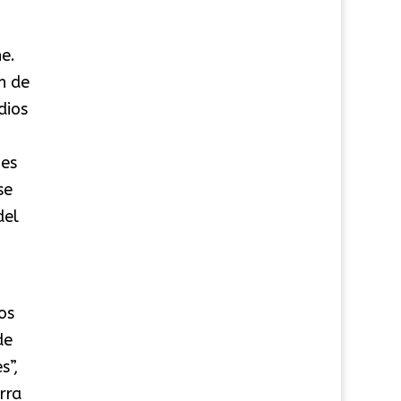
e.
n de
dios
 es
se
del
os
de
s”,
rra