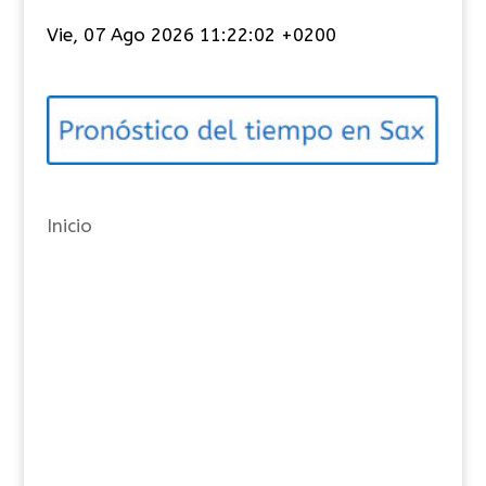
t
Vie, 07 Ago 2026 11:22:03 +0200
e
g
o
r
í
a
Inicio
s