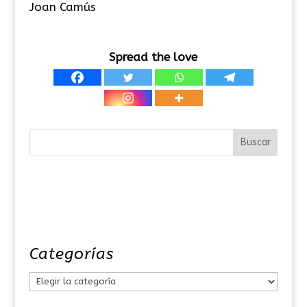
Joan Camús
Spread the love
Categorías
C
a